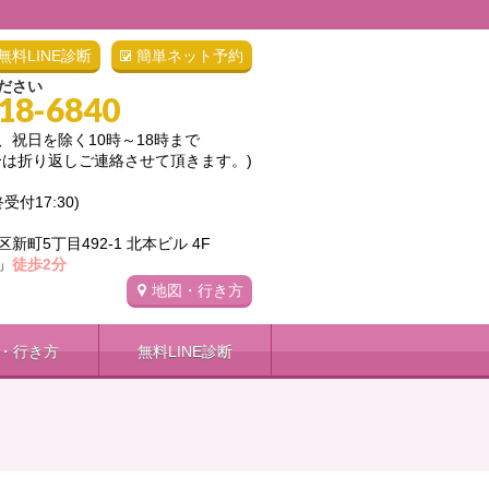
無料LINE診断
簡単ネット予約
ださい
418-6840
、祝日を除く10時～18時まで
合は折り返しご連絡させて頂きます。)
終受付17:30)
町5丁目492-1 北本ビル 4F
」
徒歩2分
地図・行き方
・行き方
無料LINE診断