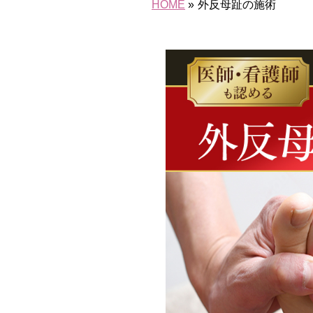
HOME
»
外反母趾の施術