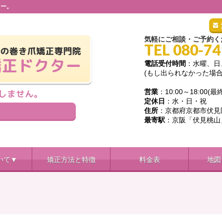
ター。
気軽にご相談・ご予約く
TEL 080-7
電話受付時間
：水曜、日
(もし出られなかった場
営業
：10:00～18:00(最
定休日
：水・日・祝
住所
：京都府京都市伏見区新
最寄駅
：京阪「伏見桃山
いて▼
矯正方法と特徴
料金表
地図